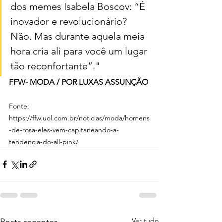
dos memes Isabela Boscov: “É 
inovador e revolucionário? 
Não. Mas durante aquela meia 
hora cria ali para você um lugar 
tão reconfortante”."
FFW- MODA / POR LUXAS ASSUNÇÃO
Fonte: 
https://ffw.uol.com.br/noticias/moda/homens
-de-rosa-eles-vem-capitaneando-a-
tendencia-do-all-pink/
Ver tudo
Posts recentes