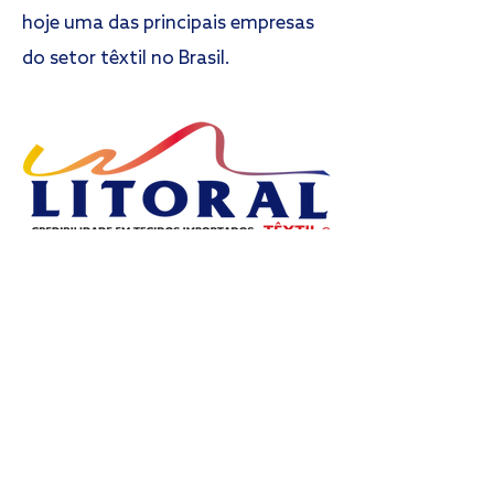
hoje uma das principais empresas
do setor têxtil no Brasil.
Litoral Têxtil - Matriz e Showroom ES
Rod. Darly Santos, 5150. Bairro Darly
Santos
Vila Velha – ES - CEP: 29103-300
Telefone:
+55 27 3320-8777