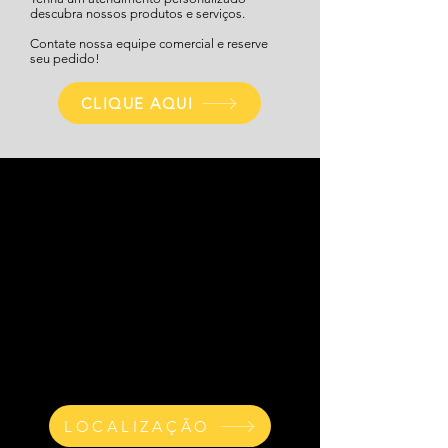
descubra nossos produtos e serviços.
Contate nossa equipe comercial e reserve
seu pedido!
CLIQUE AQUI
SHOWROOM
Horário de Funcionamento:
Segunda a Quinta-feira das 08h às 18h
Sexta-feira das 08h às 17h
Endereço:
Rua Correia de Melo, 49 - 55 - Bom
Retiro, São Paulo - SP
LOCALIZAÇÃO